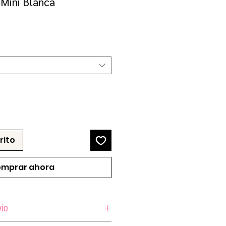
 Mini Blanca
ecio
erta
rito
mprar ahora
VÍO