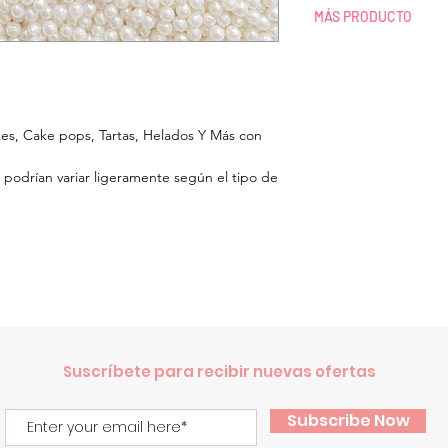
ENVÍOS A TODO M
MÁS PRODUCTO
El tiempo de pre
confirmada es de 1
TIENDA Y MAYORE
El transcurso del 
¿Necesitas más de l
El costo del Envío
Agotado? Envíanos 
pagos.
9987041765 para revi
¿Vives en Cancún
kes, Cake pops, Tartas, Helados Y Más con
producto, Indicando
nuestro almacén o
cantidad que deseas
en Cancún.
 podrían variar ligeramente según el tipo de
¿Quieres comprar p
Debido a la Cont
o un WhatsApp para 
COVID-19 los enví
compras de mayore
tiempo de envío.
Suscríbete para recibir nuevas ofertas
Subscribe Now