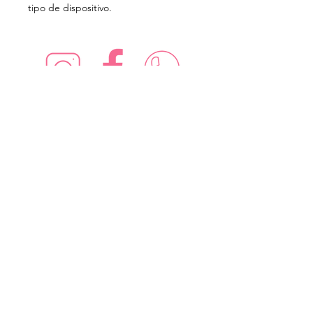
tipo de dispositivo.
¡Síguenos en redes sociales!
Suscríbete para recibir nuevas
ofertas
Subscribe Now