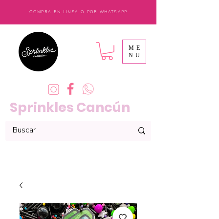
COMPRA EN LINEA O POR WHATSAPP
ME
NU
Sprinkles Cancún