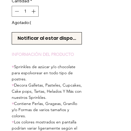
Cantidad
*
Agotado:(
Notificar al estar disponible
INFORMACIÓN DEL PRODUCTO
♥
Sprinkles de azúcar y/o chocolate
para espolvorear en todo tipo de
postres.
♥
Decora Galletas, Pasteles, Cupcakes,
Cake pops, Tartas, Helados Y Más con
nuestros Sprinkles.
♥
Contiene Perlas, Grageas, Granillo
y/o Formas de varios tamaños y
colores.
♥
Los colores mostrados en pantalla
podrían variar ligeramente según el