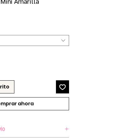
 Mini Amarilla
ecio
erta
rito
mprar ahora
VÍO