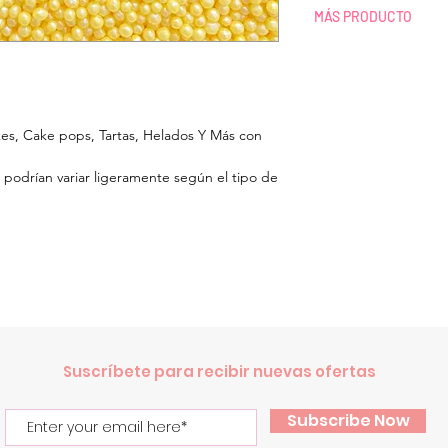
ENVÍOS A TODO M
MÁS PRODUCTO
El tiempo de pre
confirmada es de 1
TIENDA Y MAYORE
El transcurso del 
¿Necesitas más de l
El costo del Envío
Agotado? Envíanos 
pagos.
9987041765 para revi
¿Vives en Cancún
kes, Cake pops, Tartas, Helados Y Más con
producto, Indicando
nuestro almacén o
cantidad que deseas
en Cancún.
 podrían variar ligeramente según el tipo de
¿Quieres comprar p
Debido a la Cont
o un WhatsApp para 
COVID-19 los enví
compras de mayore
tiempo de envío.
Suscríbete para recibir nuevas ofertas
Subscribe Now