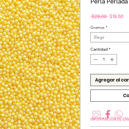
Perla Perlada
Precio
Pr
 $26.00 
$19.50
de
Gramos
*
of
Elegir
Cantidad
*
Agregar al car
Co
INFORMACIÓN DE EN