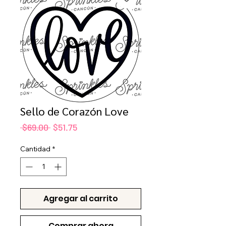
Sello de Corazón Love
Precio
Precio
 $69.00 
$51.75
de
oferta
Cantidad
*
Agregar al carrito
Comprar ahora