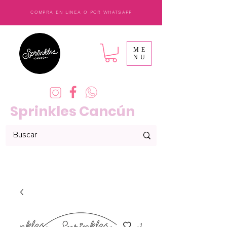
COMPRA EN LINEA O POR WHATSAPP
ME
NU
Sprinkles Cancún