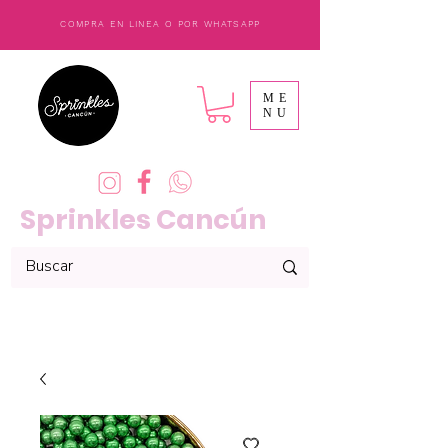
COMPRA EN LINEA O POR WHATSAPP
ME
NU
Sprinkles Cancún