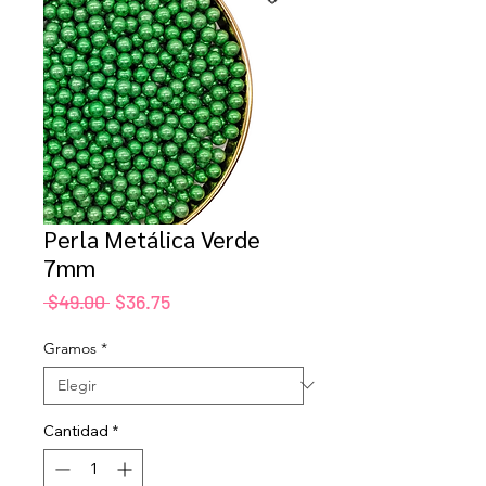
Perla Metálica Verde
7mm
Precio
Precio
 $49.00 
$36.75
de
oferta
Gramos
*
Cantidad
*