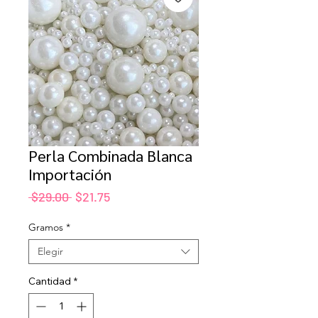
Perla Combinada Blanca
Importación
Precio
Precio
 $29.00 
$21.75
de
oferta
Gramos
*
Elegir
Cantidad
*