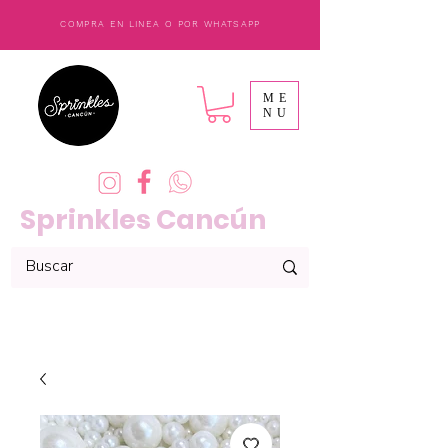
COMPRA EN LINEA O POR WHATSAPP
ME
NU
Sprinkles Cancún