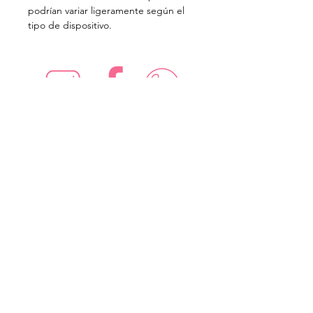
podrían variar ligeramente según el
tipo de dispositivo.
¡Síguenos en redes sociales!
Suscríbete para recibir nuevas
ofertas
Subscribe Now