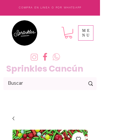
COMPRA EN LINEA O POR WHATSAPP
ME
NU
Sprinkles Cancún