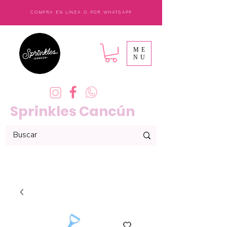
COMPRA EN LINEA O POR WHATSAPP
ME
NU
Sprinkles Cancún