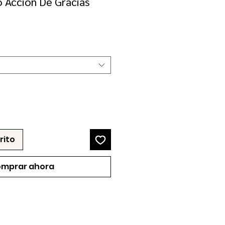
 Acción De Gracias
recio
e
erta
rito
mprar ahora