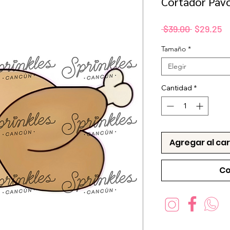
Cortador Pavo
Precio
P
 $39.00 
$29.25
d
Tamaño
*
of
Elegir
Cantidad
*
Agregar al car
Co