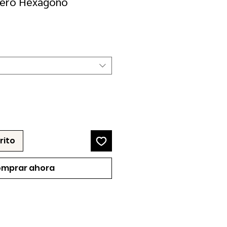
rero Hexágono
rito
mprar ahora