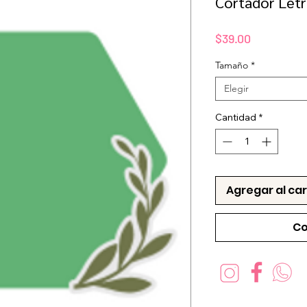
Cortador Let
Precio
$39.00
Tamaño
*
Elegir
Cantidad
*
Agregar al car
Co