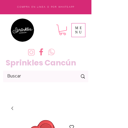
COMPRA EN LINEA O POR WHATSAPP
ME
NU
Sprinkles Cancún