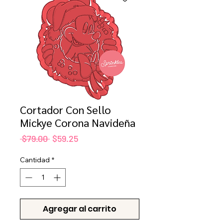
Cortador Con Sello
Mickye Corona Navideña
Precio
Precio
 $79.00 
$59.25
de
oferta
Cantidad
*
Agregar al carrito