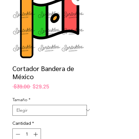
Cortador Bandera de
México
Precio
Precio
 $39.00 
$29.25
de
oferta
Tamaño
*
Cantidad
*