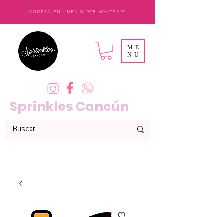
COMPRA EN LINEA O POR WHATSAPP
ME
NU
Sprinkles Cancún