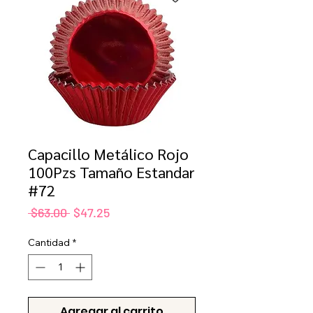
Capacillo Metálico Rojo
100Pzs Tamaño Estandar
#72
Precio
Precio
 $63.00 
$47.25
de
oferta
Cantidad
*
Agregar al carrito