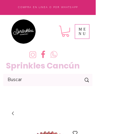
COMPRA EN LINEA O POR WHATSAPP
ME
NU
Sprinkles Cancún