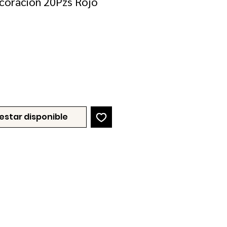
coración 20Pzs Rojo
recio
e
erta
 estar disponible