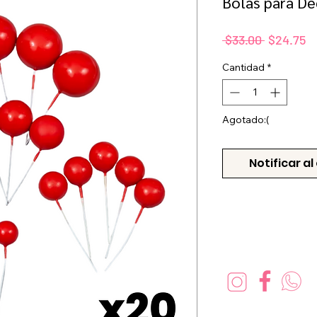
Bolas para De
Precio
P
 $33.00 
$24.75
d
Cantidad
*
of
Agotado:(
Notificar al